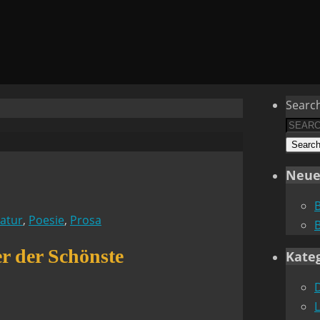
Search
Searc
Neue
ratur
,
Poesie
,
Prosa
er der Schönste
Kate
L