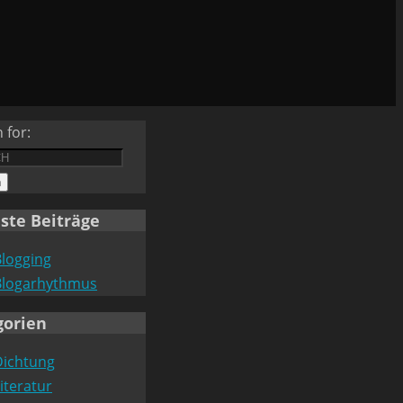
 for:
h
ste Beiträge
Blogging
Blogarhythmus
gorien
Dichtung
iteratur