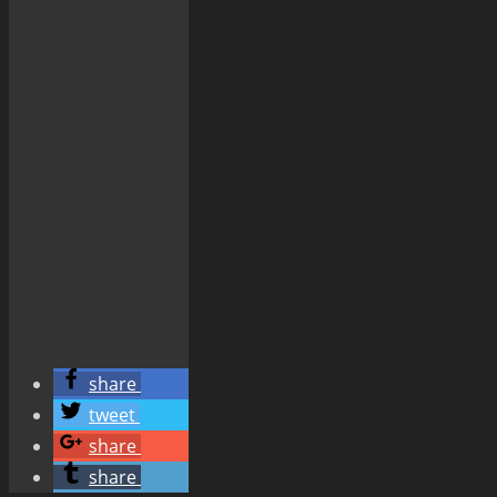
share
tweet
share
share